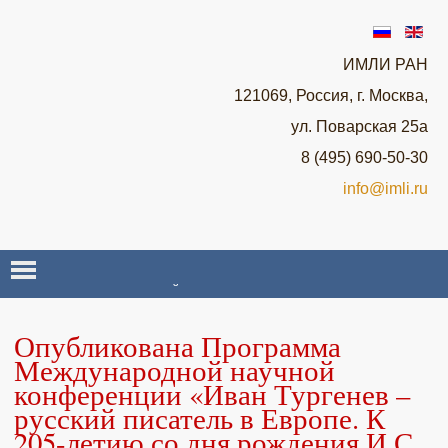
ИМЛИ РАН
121069, Россия, г. Москва,
ул. Поварская 25а
8 (495) 690-50-30
info@imli.ru
О НАУЧНОЙ ЛАБОРАТОРИИ ROSSICA
Опубликована Программа
НОВОСТИ
Международной научной
конференции «Иван Тургенев –
русский писатель в Европе. К
СЕМИНАРЫ И КОНФЕРЕНЦИИ
205-летию со дня рождения И.С.