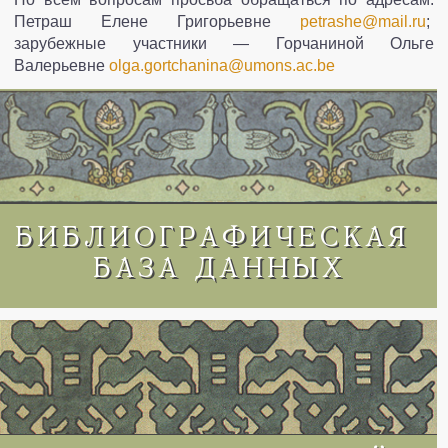
Петраш Елене Григорьевне
petrashe@mail.ru
;
зарубежные участники — Горчаниной Ольге
Валерьевне
olga.gortchanina@umons.ac.be