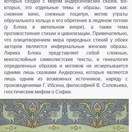
которых сходно с миром андерсеновских сказок. Во-
вторых, это отдельные темы и образы, такие как:
снежное вино, снежные поцелуи, мотив утраты
обручального кольца и его обретение в ледяном потоке
(у Блока в метельном вихре), а также тема
противостояния стихии и цивилизации. Примечательно,
что олицетворением мира природных стихий у обоих
авторов являются инфернальные женские образы.
Лирика Блока представляет собой сложные,
многослойные символистские тексты, и генеалогия
определенных образов и мотивов не исчерпывается
одними лишь сказками Андерсена, которые являются
лишь одним из возможных источников, наряду с
произведениями Г. Ибсена, философией В. Соловьева,
гностическим мифом о Софии.