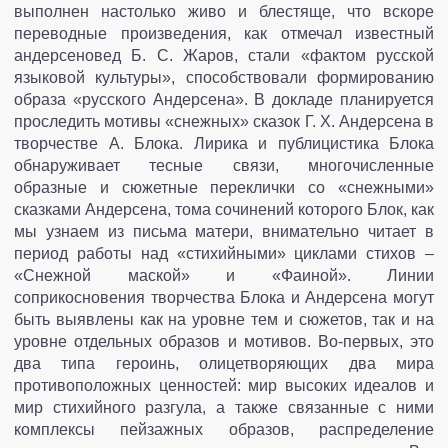
выполнен настолько живо и блестяще, что вскоре
переводные произведения, как отмечал известный
андерсеновед Б. С. Жаров, стали «фактом русской
языковой культуры», способствовали формированию
образа «русского Андерсена». В докладе планируется
проследить мотивы «снежных» сказок Г. Х. Андерсена в
творчестве А. Блока. Лирика и публицистика Блока
обнаруживает тесные связи, многочисленные
образные и сюжетные переклички со «снежными»
сказками Андерсена, тома сочинений которого Блок, как
мы узнаем из письма матери, внимательно читает в
период работы над «стихийными» циклами стихов –
«Снежной маской» и «Фаиной». Линии
соприкосновения творчества Блока и Андерсена могут
быть выявлены как на уровне тем и сюжетов, так и на
уровне отдельных образов и мотивов. Во-первых, это
два типа героинь, олицетворяющих два мира
противоположных ценностей: мир высоких идеалов и
мир стихийного разгула, а также связанные с ними
комплексы пейзажных образов, распределение