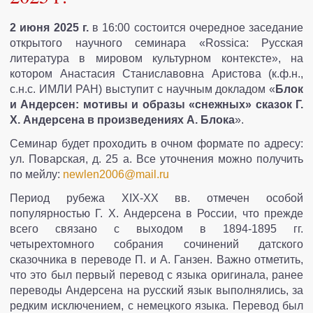
СОТРУДНИКИ
2 июня 2025 г.
в 16:00 состоится очередное заседание
открытого научного семинара «Rossiсa: Русская
ПУБЛИКАЦИИ И ПРОЕКТЫ
литература в мировом культурном контексте», на
котором Анастасия Станиславовна Аристова (к.ф.н.,
ПУБЛИКАЦИИ
с.н.с. ИМЛИ РАН) выступит с научным докладом «
Блок
и Андерсен: мотивы и образы «снежных» сказок Г.
Х. Андерсена в произведениях А. Блока
».
НАШИ ДРУЗЬЯ
ПРОЕКТЫ
Семинар будет проходить в очном формате по адресу:
ул. Поварская, д. 25 а. Все уточнения можно получить
КОНТАКТЫ
по мейлу:
newlen2006@mail.ru
Период рубежа XIX-XX вв. отмечен особой
популярностью Г. Х. Андерсена в России, что прежде
всего связано с выходом в 1894-1895 гг.
четырехтомного собрания сочинений датского
сказочника в переводе П. и А. Ганзен. Важно отметить,
что это был первый перевод с языка оригинала, ранее
переводы Андерсена на русский язык выполнялись, за
редким исключением, с немецкого языка. Перевод был